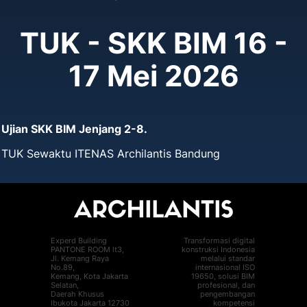
TUK - SKK BIM 16 -
17 Mei 2026
Ujian SKK BIM Jenjang 2-8.
TUK Sewaktu ITENAS Archilantis Bandung
Experd Building
Transformasi digital
PANTONE ROOM lt3,
konstruksi Indonesia
Jl. Kemang Raya
melalui standar
No.89,
internasional ISO
Kemang, Kota Jakarta
19650, solusi BIM
Selatan,
profesional, dan
Daerah Khusus
pengembangan
Ibukota Jakarta 12730
kompetensi