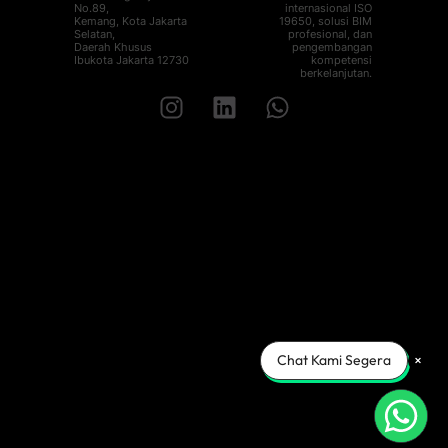
No.89,
internasional ISO
Kemang, Kota Jakarta
19650, solusi BIM
Selatan,
profesional, dan
Daerah Khusus
pengembangan
Ibukota Jakarta 12730
kompetensi
berkelanjutan.
Chat with
Admin BIM Leaders
Chat Kami Segera